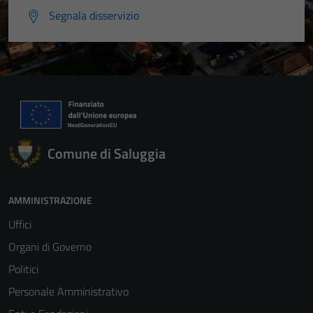
Segnala disservizio
Tecnici
Questi cookie
sono necessari
per il
funzionamento
del sito e non
possono
Comune di Saluggia
essere
disabilitati.
Questi cookie
AMMINISTRAZIONE
non raccolgono
Uffici
informazioni
personali.
Organi di Governo
Politici
Personale Amministrativo