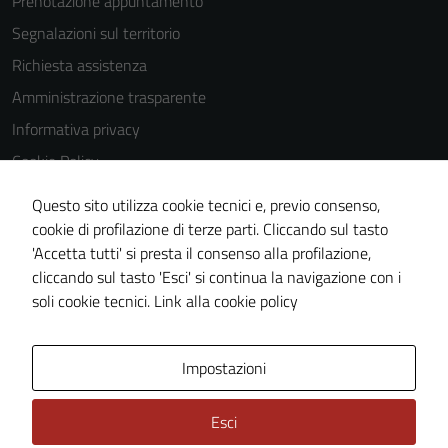
Prenotazione appuntamento
Segnalazioni sul territorio
Richiesta assistenza
Amministrazione trasparente
Informativa privacy
Cookie Policy
Note legali
Questo sito utilizza cookie tecnici e, previo consenso,
Dichiarazione di accessibilità
cookie di profilazione di terze parti. Cliccando sul tasto
'Accetta tutti' si presta il consenso alla profilazione,
Piano di miglioramento del sito
cliccando sul tasto 'Esci' si continua la navigazione con i
Statistiche sito web
soli cookie tecnici.
Link alla cookie policy
Area Privata
Impostazioni
Esci