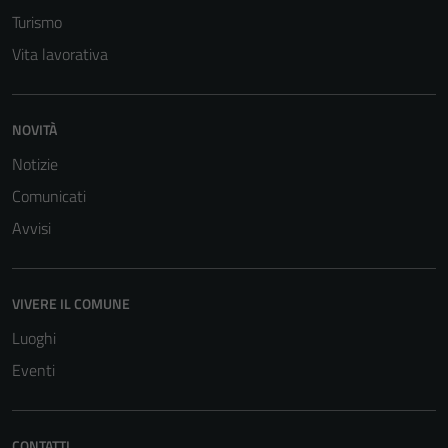
Turismo
Vita lavorativa
NOVITÀ
Notizie
Comunicati
Avvisi
Tecnici
Questi cookie
sono necessari
VIVERE IL COMUNE
per il
funzionamento
Luoghi
del sito e non
Eventi
possono
essere
disabilitati.
CONTATTI