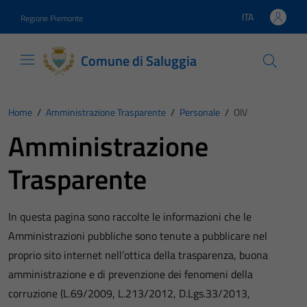
Vai ai contenuti
Vai al footer
ITA
Regione Piemonte
Lingua attiva:
Comune di Saluggia
Home
/
Amministrazione Trasparente
/
Personale
/
OIV
Amministrazione
Trasparente
In questa pagina sono raccolte le informazioni che le
Amministrazioni pubbliche sono tenute a pubblicare nel
proprio sito internet nell’ottica della trasparenza, buona
amministrazione e di prevenzione dei fenomeni della
corruzione (L.69/2009, L.213/2012, D.Lgs.33/2013,