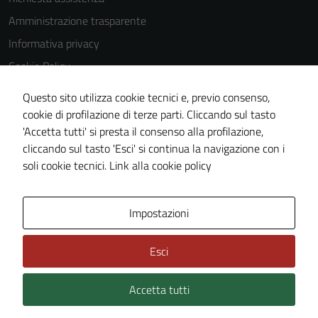
Amministrazione trasparente
Informativa privacy
Cookie Policy
Note legali
Questo sito utilizza cookie tecnici e, previo consenso,
Dichiarazione di accessibilità
cookie di profilazione di terze parti. Cliccando sul tasto
'Accetta tutti' si presta il consenso alla profilazione,
Piano di miglioramento del sito
cliccando sul tasto 'Esci' si continua la navigazione con i
Statistiche sito web
soli cookie tecnici.
Link alla cookie policy
Area Privata
Impostazioni
Esci
Accetta tutti
Credits: ©
Technical Design s.r.l.