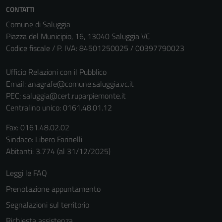
Questi cookie
CONTATTI
non raccolgono
Comune di Saluggia
informazioni
Piazza del Municipio, 16, 13040 Saluggia VC
personali.
Codice fiscale / P. IVA: 84501250025 / 00397790023
Ufficio Relazioni con il Pubblico
Email:
anagrafe@comune.saluggia.vc.it
PEC:
saluggia@cert.ruparpiemonte.it
Centralino unico: 0161.48.01.12
Fax: 0161.48.02.02
Sindaco: Libero Farinelli
Abitanti: 3.774 (al 31/12/2025)
Leggi le FAQ
Prenotazione appuntamento
Segnalazioni sul territorio
Richiesta assistenza