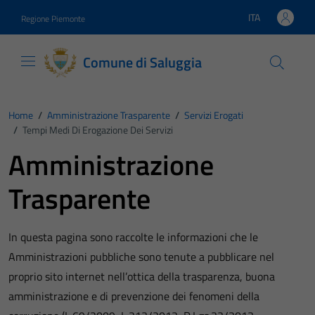
Vai ai contenuti
Vai al footer
ITA
Regione Piemonte
Lingua attiva:
Comune di Saluggia
Home
/
Amministrazione Trasparente
/
Servizi Erogati
/
Tempi Medi Di Erogazione Dei Servizi
Amministrazione
Trasparente
In questa pagina sono raccolte le informazioni che le
Amministrazioni pubbliche sono tenute a pubblicare nel
proprio sito internet nell’ottica della trasparenza, buona
amministrazione e di prevenzione dei fenomeni della