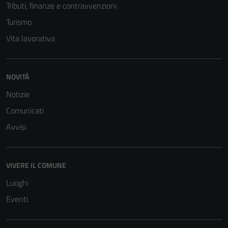
Tributi, finanze e contravvenzioni
Turismo
Vita lavorativa
NOVITÀ
Notizie
Comunicati
Tecnici
Avvisi
Questi cookie
sono necessari
per il
VIVERE IL COMUNE
funzionamento
Luoghi
del sito e non
Eventi
possono
essere
disabilitati.