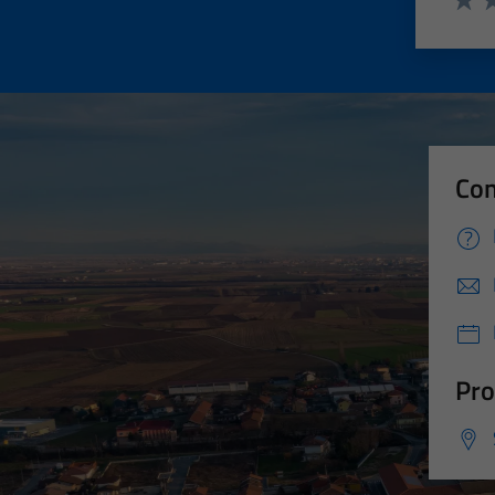
Valut
Va
Con
Pro