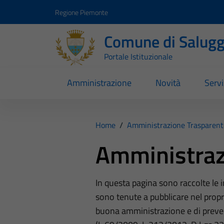
Vai ai contenuti
Vai al footer
Regione Piemonte
Comune di Salugg
Portale Istituzionale
Amministrazione
Novità
Servi
Home
/
Amministrazione Trasparent
Amministraz
In questa pagina sono raccolte le
sono tenute a pubblicare nel propri
buona amministrazione e di preve