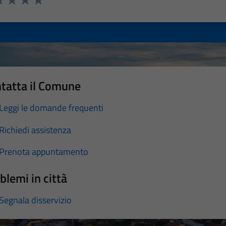
a 1 stelle su 5
luta 2 stelle su 5
Valuta 3 stelle su 5
Valuta 4 stelle su 5
Valuta 5 stelle su 5
tatta il Comune
Leggi le domande frequenti
Richiedi assistenza
Prenota appuntamento
blemi in città
Segnala disservizio