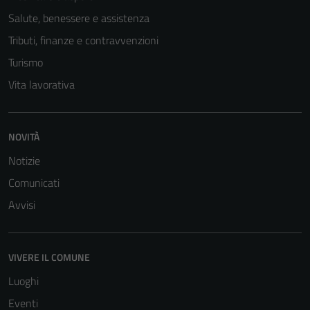
Salute, benessere e assistenza
Tributi, finanze e contravvenzioni
Turismo
Vita lavorativa
NOVITÀ
Notizie
Comunicati
Tecnici
Avvisi
Questi cookie
sono necessari
per il
funzionamento
VIVERE IL COMUNE
del sito e non
Luoghi
possono
Eventi
essere