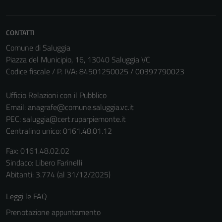
disabilitati.
Questi cookie
non raccolgono
CONTATTI
informazioni
Comune di Saluggia
personali.
Piazza del Municipio, 16, 13040 Saluggia VC
Codice fiscale / P. IVA: 84501250025 / 00397790023
Ufficio Relazioni con il Pubblico
Email:
anagrafe@comune.saluggia.vc.it
PEC:
saluggia@cert.ruparpiemonte.it
Centralino unico: 0161.48.01.12
Fax: 0161.48.02.02
Sindaco: Libero Farinelli
Abitanti: 3.774 (al 31/12/2025)
Leggi le FAQ
Prenotazione appuntamento