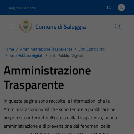
Vai ai contenuti
Vai al footer
ITA
Regione Piemonte
Lingua attiva:
Comune di Saluggia
Home
/
Amministrazione Trasparente
/
Enti Controllati
/
Enti Pubblici Vigilati
/
Enti Pubblici Vigilati
Amministrazione
Trasparente
In questa pagina sono raccolte le informazioni che le
Amministrazioni pubbliche sono tenute a pubblicare nel
proprio sito internet nell’ottica della trasparenza, buona
amministrazione e di prevenzione dei fenomeni della