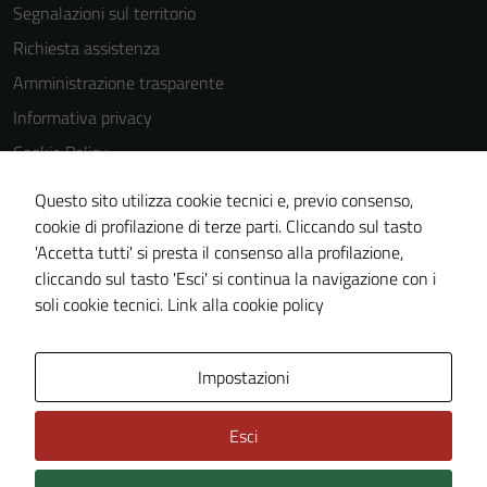
Segnalazioni sul territorio
Richiesta assistenza
Amministrazione trasparente
Informativa privacy
Cookie Policy
Note legali
Questo sito utilizza cookie tecnici e, previo consenso,
Dichiarazione di accessibilità
cookie di profilazione di terze parti. Cliccando sul tasto
'Accetta tutti' si presta il consenso alla profilazione,
Piano di miglioramento del sito
cliccando sul tasto 'Esci' si continua la navigazione con i
Statistiche sito web
soli cookie tecnici.
Link alla cookie policy
Area Privata
Impostazioni
Esci