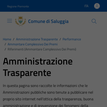
Vai ai contenuti
Vai al footer
ITA
Regione Piemonte
Lingua attiva:
Comune di Saluggia
Home
/
Amministrazione Trasparente
/
Performance
/
Ammontare Complessivo Dei Premi
/
Riferimenti (Ammontare Complessivo Dei Premi)
Amministrazione
Trasparente
In questa pagina sono raccolte le informazioni che le
Amministrazioni pubbliche sono tenute a pubblicare nel
proprio sito internet nell’ottica della trasparenza, buona
amministrazione e di prevenzione dei fenomeni della