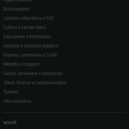
Autorizzazioni
Catasto, urbanistica e SUE
Cultura e tempo libero
Educazione e formazione
Giustizia e sicurezza pubblica
Tecnici
Questi cookie
Imprese, commercio e SUAP
sono necessari
Mobilità e trasporti
per il
Salute, benessere e assistenza
funzionamento
del sito e non
Tributi, finanze e contravvenzioni
possono
Turismo
essere
Vita lavorativa
disabilitati.
Questi cookie
non raccolgono
NOVITÀ
informazioni