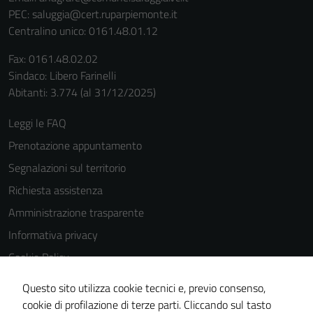
PEC:
saluggia@cert.ruparpiemonte.it
Centralino unico: 0161.48.01.12
Fax: 0161.48.02.02
Sindaco: Libero Farinelli
Abitanti: 3.774 (al 31/12/2025)
Leggi le FAQ
Prenotazione appuntamento
Segnalazioni sul territorio
Richiesta assistenza
Amministrazione trasparente
Informativa privacy
Cookie Policy
Note legali
Questo sito utilizza cookie tecnici e, previo consenso,
Dichiarazione di accessibilità
cookie di profilazione di terze parti. Cliccando sul tasto