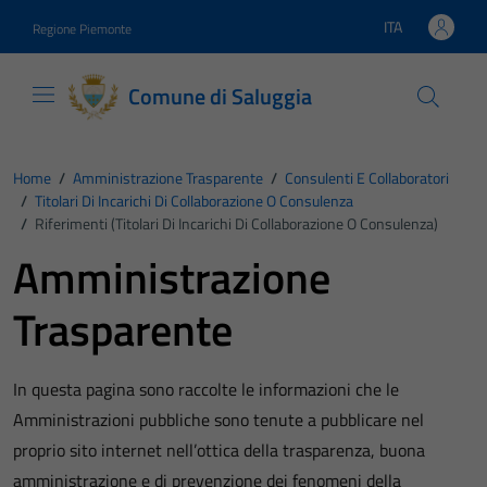
Vai ai contenuti
Vai al footer
ITA
Regione Piemonte
Lingua attiva:
Comune di Saluggia
Home
/
Amministrazione Trasparente
/
Consulenti E Collaboratori
/
Titolari Di Incarichi Di Collaborazione O Consulenza
/
Riferimenti (Titolari Di Incarichi Di Collaborazione O Consulenza)
Amministrazione
Trasparente
In questa pagina sono raccolte le informazioni che le
Amministrazioni pubbliche sono tenute a pubblicare nel
proprio sito internet nell’ottica della trasparenza, buona
amministrazione e di prevenzione dei fenomeni della