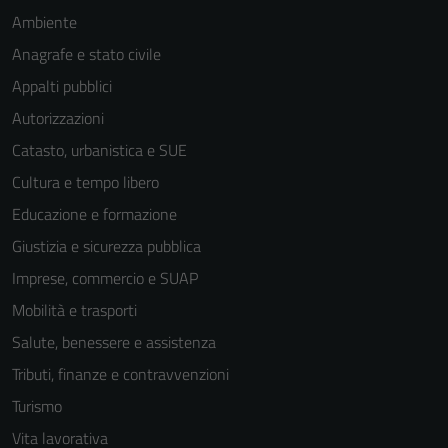
Questi cookie
Ambiente
sono necessari
Anagrafe e stato civile
per il
funzionamento
Appalti pubblici
del sito e non
Autorizzazioni
possono
Catasto, urbanistica e SUE
essere
disabilitati.
Cultura e tempo libero
Questi cookie
Educazione e formazione
non raccolgono
Giustizia e sicurezza pubblica
informazioni
personali.
Imprese, commercio e SUAP
Mobilità e trasporti
Salute, benessere e assistenza
Tributi, finanze e contravvenzioni
Turismo
Vita lavorativa