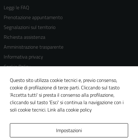
Leggi le FAQ
Prenotazione appuntamento
Segnalazioni sul territorio
Richiesta assistenza
Amministrazione trasparente
Informativa privacy
Cookie Policy
Note legali
Questo sito utilizza cookie tecnici e, previo consenso,
Dichiarazione di accessibilità
cookie di profilazione di terze parti. Cliccando sul tasto
'Accetta tutti' si presta il consenso alla profilazione,
Piano di miglioramento del sito
cliccando sul tasto 'Esci' si continua la navigazione con i
Statistiche sito web
soli cookie tecnici.
Link alla cookie policy
Area Privata
Impostazioni