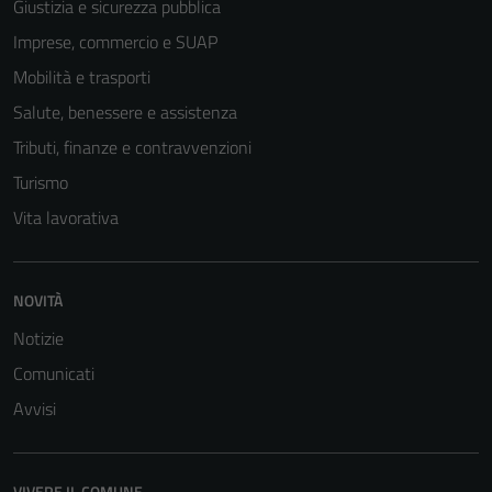
Giustizia e sicurezza pubblica
Imprese, commercio e SUAP
Mobilità e trasporti
Salute, benessere e assistenza
Tributi, finanze e contravvenzioni
Turismo
Vita lavorativa
NOVITÀ
Notizie
Tecnici
Questi cookie
Comunicati
sono necessari
Avvisi
per il
funzionamento
del sito e non
VIVERE IL COMUNE