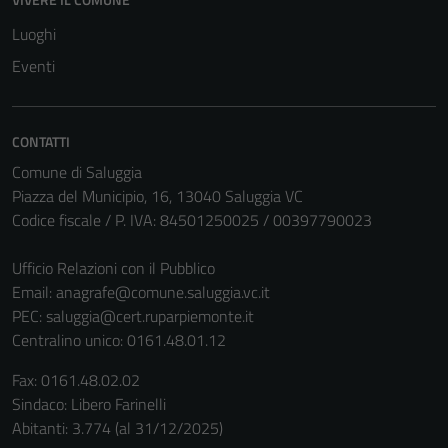
possono
essere
Luoghi
disabilitati.
Eventi
Questi cookie
non raccolgono
informazioni
CONTATTI
personali.
Comune di Saluggia
Piazza del Municipio, 16, 13040 Saluggia VC
Codice fiscale / P. IVA: 84501250025 / 00397790023
Ufficio Relazioni con il Pubblico
Email:
anagrafe@comune.saluggia.vc.it
PEC:
saluggia@cert.ruparpiemonte.it
Centralino unico: 0161.48.01.12
Fax: 0161.48.02.02
Sindaco: Libero Farinelli
Abitanti: 3.774 (al 31/12/2025)