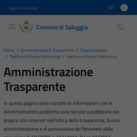
Vai ai contenuti
Vai al footer
ITA
Regione Piemonte
Lingua attiva:
Comune di Saluggia
Home
/
Amministrazione Trasparente
/
Organizzazione
/
Telefono E Posta Elettronica
/
Telefono E Posta Elettronica
Amministrazione
Trasparente
In questa pagina sono raccolte le informazioni che le
Amministrazioni pubbliche sono tenute a pubblicare nel
proprio sito internet nell’ottica della trasparenza, buona
amministrazione e di prevenzione dei fenomeni della