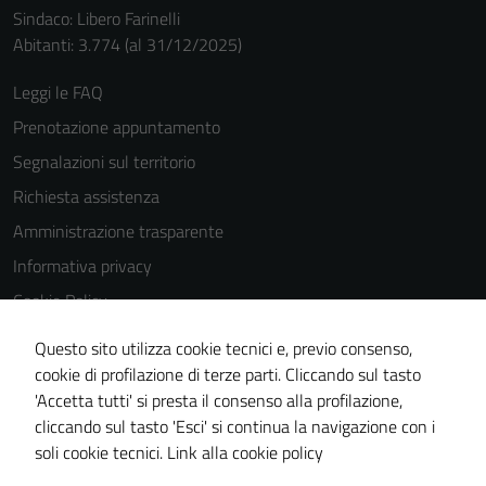
Sindaco: Libero Farinelli
Abitanti: 3.774 (al 31/12/2025)
Leggi le FAQ
Prenotazione appuntamento
Segnalazioni sul territorio
Richiesta assistenza
Amministrazione trasparente
Informativa privacy
Cookie Policy
Note legali
Questo sito utilizza cookie tecnici e, previo consenso,
Dichiarazione di accessibilità
cookie di profilazione di terze parti. Cliccando sul tasto
'Accetta tutti' si presta il consenso alla profilazione,
Piano di miglioramento del sito
cliccando sul tasto 'Esci' si continua la navigazione con i
Statistiche sito web
soli cookie tecnici.
Link alla cookie policy