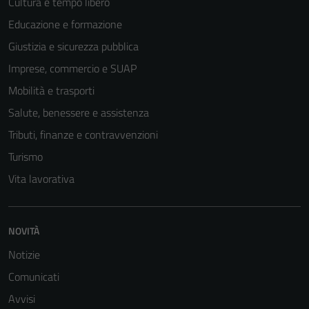
Cultura e tempo libero
del sito e non
Educazione e formazione
possono
essere
Giustizia e sicurezza pubblica
disabilitati.
Imprese, commercio e SUAP
Questi cookie
Mobilità e trasporti
non raccolgono
informazioni
Salute, benessere e assistenza
personali.
Tributi, finanze e contravvenzioni
Turismo
Vita lavorativa
NOVITÀ
Notizie
Comunicati
Avvisi