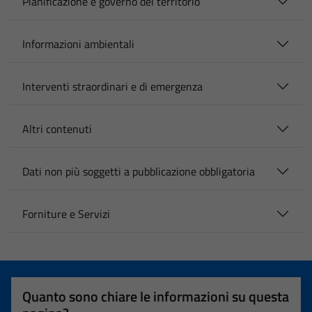
Pianificazione e governo del territorio
Tecnici
Questi cookie
Informazioni ambientali
sono necessari
per il
funzionamento
Interventi straordinari e di emergenza
del sito e non
possono
Altri contenuti
essere
disabilitati.
Questi cookie
Dati non più soggetti a pubblicazione obbligatoria
non raccolgono
informazioni
Forniture e Servizi
personali.
Quanto sono chiare le informazioni su questa