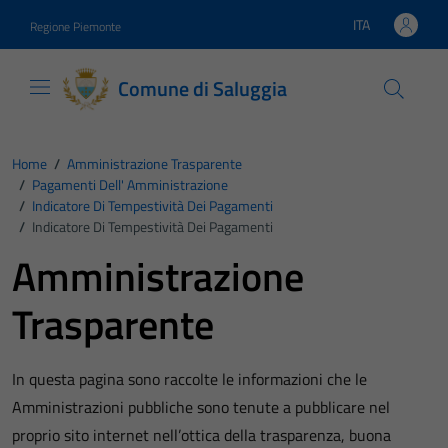
Vai ai contenuti
Vai al footer
ITA
Regione Piemonte
Lingua attiva:
Comune di Saluggia
Home
/
Amministrazione Trasparente
/
Pagamenti Dell' Amministrazione
/
Indicatore Di Tempestività Dei Pagamenti
/
Indicatore Di Tempestività Dei Pagamenti
Amministrazione
Trasparente
In questa pagina sono raccolte le informazioni che le
Amministrazioni pubbliche sono tenute a pubblicare nel
proprio sito internet nell’ottica della trasparenza, buona