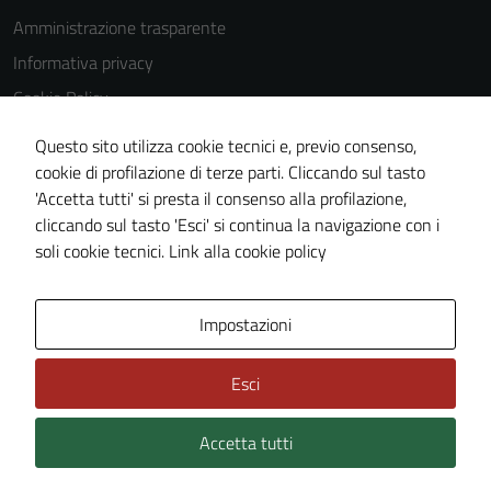
Amministrazione trasparente
Informativa privacy
Cookie Policy
Note legali
Questo sito utilizza cookie tecnici e, previo consenso,
Dichiarazione di accessibilità
cookie di profilazione di terze parti. Cliccando sul tasto
'Accetta tutti' si presta il consenso alla profilazione,
Piano di miglioramento del sito
cliccando sul tasto 'Esci' si continua la navigazione con i
Statistiche sito web
soli cookie tecnici.
Link alla cookie policy
Area Privata
Impostazioni
Esci
Accetta tutti
Credits: ©
Technical Design s.r.l.